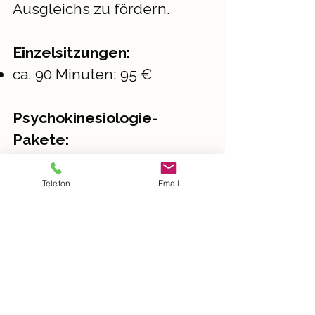
Ausgleichs zu fördern.
Einzelsitzungen:
ca. 90 Minuten: 95 €
Psychokinesiologie-
Pakete:
3er-Paket: 270 €
5er-Paket: 440 €
Telefon
Email
Schmerzbegleitung
Meine Schmerzbegleitung
verbindet gezielte
Bewegungs- und