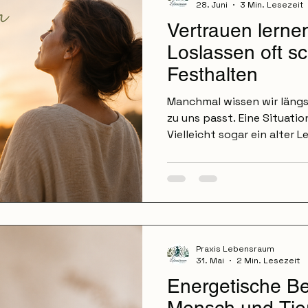
28. Juni
3 Min. Lesezeit
Vertrauen lerne
Loslassen oft sc
Festhalten
Manchmal wissen wir längs
zu uns passt. Eine Situatio
Vielleicht sogar ein alter 
trotzdem halten wir fest. N
Sondern weil Loslassen oft 
glauben. Denn Loslassen b
Schritt ins Unbekannte zu
beginnt das Thema Vertra
lernen manchmal so schwer
nicht, dass wir alles wissen
Praxis Lebensraum
31. Mai
2 Min. Lesezeit
Energetische Be