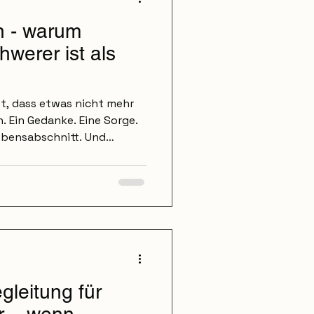
n - warum
hwerer ist als
t, dass etwas nicht mehr
n. Ein Gedanke. Eine Sorge.
Lebensabschnitt. Und
icht, weil es uns guttut.
viel schwerer ist, als wir
edeutet häufig: einen
 machen. Und genau dort
uen. Warum Vertrauen
 ist Vertrauen bedeutet
.
gleitung für