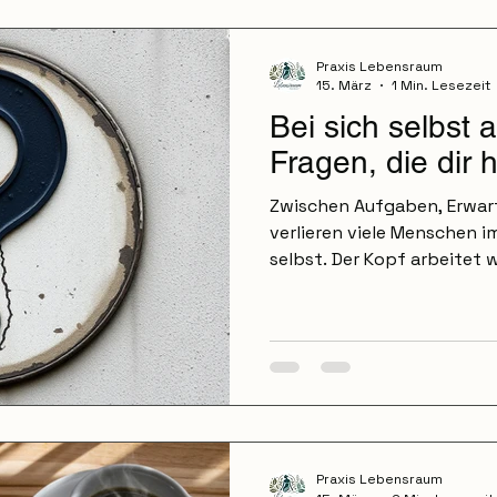
nicht mehr abschalten kan
das eigentlich? Warum uns
Praxis Lebensraum
15. März
1 Min. Lesezeit
Bei sich selbst
Fragen, die dir 
Zwischen Aufgaben, Erwa
verlieren viele Menschen i
selbst. Der Kopf arbeitet w
Doch innerlich spüren wir
fehlt gerade. In solchen 
kurz innezuhalten und sich
Fragen zu stellen. Bei sic
Fragen für einen Moment de
Zeit. Vielleicht mit einer 
kleinen Spaziergang. U
Praxis Lebensraum