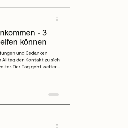
n . Doch warum passiert
er Ge
 ankommen - 3
helfen können
rtungen und Gedanken
m Alltag den Kontakt zu sich
eiter. Der Tag geht weiter.
 manchmal: Irgendetwas
Momenten kann es helfen,
 selbst ein paar einfache
h selbst ankommen - Drei
r Klarheit Nimm dir kurz
Tasse Tee oder bei einem