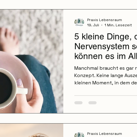
Praxis Lebensraum
19. Juli
1 Min. Lesezeit
5 kleine Dinge,
Nervensystem so
können es im Al
beruhigen
Manchmal braucht es gar ni
Konzept. Keine lange Ausze
kleinen Moment, in dem dei
kurz zur Ruhe kommen.“ Un
sehr fein auf das, was wir 
es genau die kleinen Dinge
Unterschied machen. Nerv
beruhigen 1. Bewusst lang
durch die Nase ein. Und et
Schon ein paar Atemzüge
Praxis Lebensraum