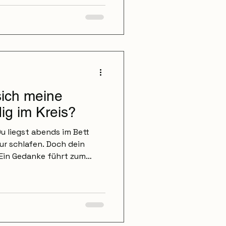
ationen – obwohl
ist“. Das liegt daran, dass
– auch wenn du es nicht
ung ist nicht nur ein
n eine Empfindung im
ergedächtnis?
ich meine
ig im Kreis?
u liegst abends im Bett
ur schlafen. Doch dein
 Ein Gedanke führt zum
espräche. Überlegst, was
llen. Fragst dich, was
Und plötzlich merkst du:
h im Kreis. Viele Menschen
ühl, dass der Kopf einfach