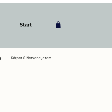
h
Start
g
Körper & Nervensystem