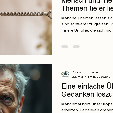
Mensch und Tie
Themen tiefer l
Manche Themen lassen sic
sind schwerer zu greifen. V
innere Unruhe, die sich nich
Vielleicht hast du das Gef
denselben Punkt zu komm
bei deinem Tier Veränderu
dass du genau sagen kann
es Themen, die sich nicht 
erfassen lassen. Genau hie
Begleitung an. In meiner Pr
Praxis Lebensraum
22. Mai
1 Min. Lesezeit
Eine einfache 
Gedanken loszu
Manchmal hört unser Kopf 
arbeiten. Gedanken drehen 