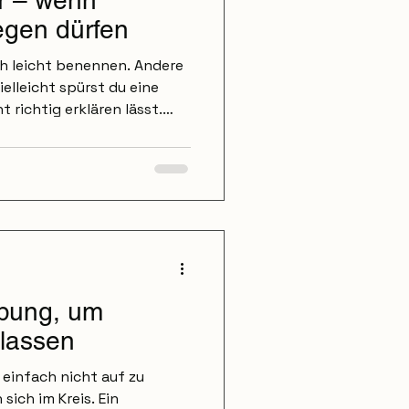
r – wenn
iegen dürfen
h leicht benennen. Andere
ielleicht spürst du eine
t richtig erklären lässt.
ühl, immer wieder an
en. Oder du beobachtest
ngen im Verhalten, ohne
st, warum. Manchmal gibt
allein über den Verstand
r setzt die energetische
axi
Übung, um
lassen
einfach nicht auf zu
sich im Kreis. Ein