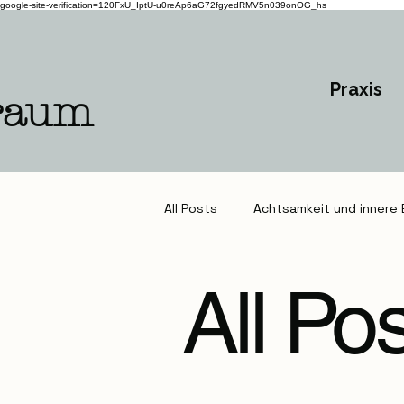
google-site-verification=120FxU_IptU-u0reAp6aG72fgyedRMV5n039onOG_hs
Praxis
raum
All Posts
Achtsamkeit und innere 
All Po