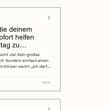
 die deinem
fort helfen
ltag zu
cht viel. Kein großes
it. Sondern einfach einen
n Körper merkt: „Ich darf
ser Nervensystem reagiert
im Alltag tun. Und oft sind
, die den größten
ensystem im Alltag
samer atmen Atme ruhig
was länger wieder aus.
 können deinem