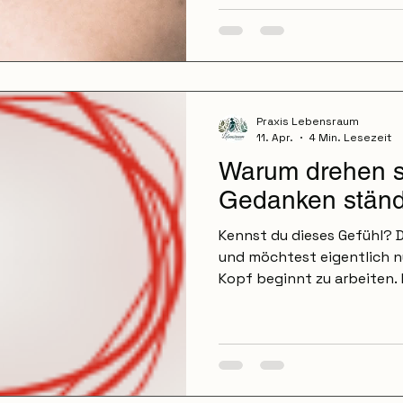
bestimmte Orte oder Situ
„eigentlich nichts passiert 
dein Körper sich erinnert 
mehr bewusst tust. Erinner
Gedanke im Kopf – sonder
Gewebe. Was ist das Körp
Praxis Lebensraum
11. Apr.
4 Min. Lesezeit
Warum drehen s
Gedanken ständ
Kennst du dieses Gefühl? D
und möchtest eigentlich n
Kopf beginnt zu arbeiten.
nächsten. Du analysierst G
du anders hättest sagen so
morgen passieren könnte. 
Deine Gedanken drehen sic
erleben genau das. Das Gef