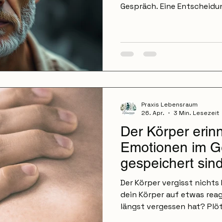
Gespräch. Eine Entscheidun
versucht immer wieder, ein
manchmal braucht der Kop
Ort für seine Gedanken. D
Nimm ein Blatt Papier oder 
Schreibe alles auf, was di
geht. Ohne Struktur. Ohne
Viele Menschen merken dab
Praxis Lebensraum
26. Apr.
3 Min. Lesezeit
Der Körper erinn
Emotionen im 
gespeichert sin
Der Körper vergisst nichts
dein Körper auf etwas reag
längst vergessen hat? Plöt
ohne erkennbaren Grund. 