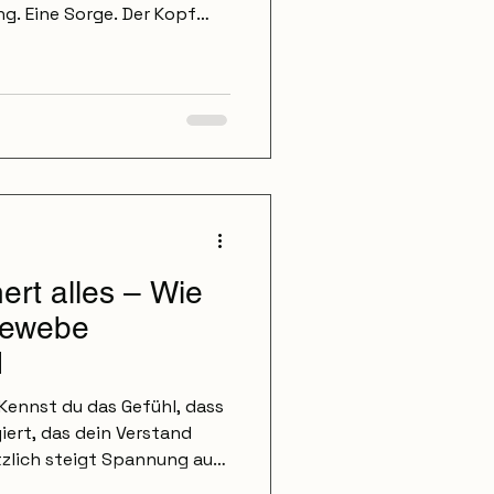
g. Eine Sorge. Der Kopf
e Lösung zu finden. Doch
f einfach einen anderen
as Gedanken-Notizbuch
ein kleines Notizbuch.
r gerade durch den Kopf
 Bewertung. Nur Gedanken.
ei: Der Kopf wird
ert alles – Wie
Gewebe
d
 Kennst du das Gefühl, dass
iert, das dein Verstand
zlich steigt Spannung auf,
Du meidest Berührung,