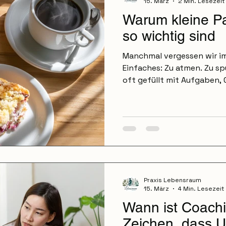
15. März
2 Min. Lesezeit
Warum kleine Pa
so wichtig sind
Manchmal vergessen wir im
Einfaches: Zu atmen. Zu spü
oft gefüllt mit Aufgaben,
Entscheidungen und Gedan
funktionieren von Termin 
am Abend, wie erschöpft si
unser Körper ist nicht daf
Aktivmodus zu sein . Er bra
Nicht erst im Urlaub. Nich
Sondern immer wieder zwi
Praxis Lebensraum
15. März
4 Min. Lesezeit
Wann ist Coachi
Zeichen, dass U