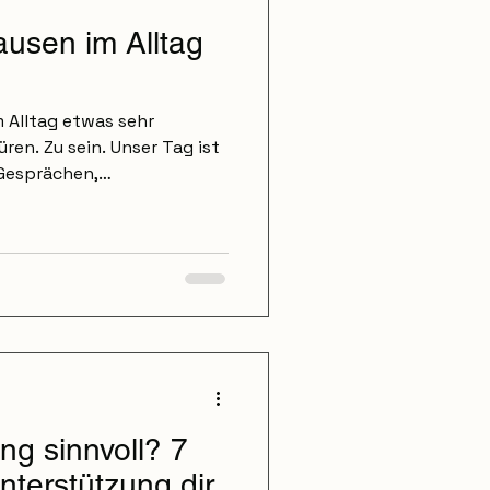
usen im Alltag
 Alltag etwas sehr
ren. Zu sein. Unser Tag ist
 Gesprächen,
ken. Viele Menschen
zu Termin – und merken erst
e eigentlich sind. Doch
ür gemacht, ständig im
ucht kleine Inseln der Ruhe.
t erst am Wochenende.
schendurch . Denn s
ng sinnvoll? 7
nterstützung dir