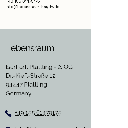
+49 155 61479175
info@lebensraum-haydn.de
Lebensraum
IsarPark Plattling - 2. OG
Dr.-Kiefl-Straße 12
94447 Plattling
Germany
+49 155 61479175