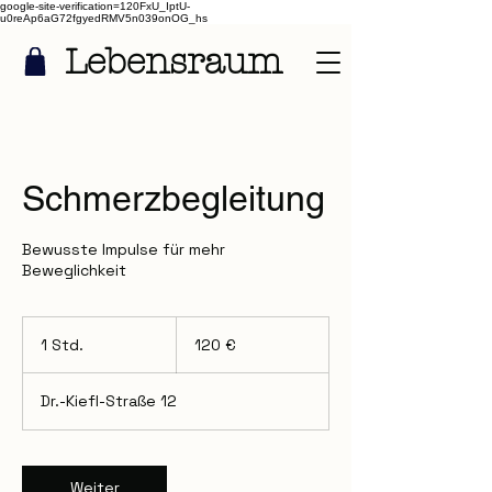
google-site-verification=120FxU_IptU-
u0reAp6aG72fgyedRMV5n039onOG_hs
Lebensraum
Schmerzbegleitung
Bewusste Impulse für mehr
Beweglichkeit
120
Euro
1 Std.
1
120 €
S
t
Dr.-Kiefl-Straße 12
d
Weiter