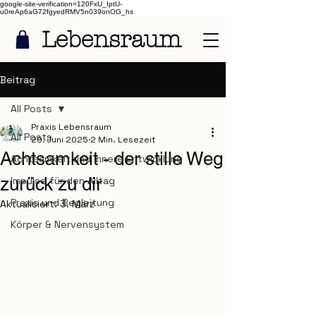
google-site-verification=120FxU_IptU-
u0reAp6aG72fgyedRMV5n039onOG_hs
Lebensraum
Beitrag
All Posts
Praxis Lebensraum
All Posts
29. Juni 2025
2 Min. Lesezeit
Achtsamkeit - der stille Weg
Achtsamkeit und innere Entwicklung
zurück zu dir
Impulse für den Alltag
Praxis und Begleitung
Aktualisiert:
3. März
Körper & Nervensystem